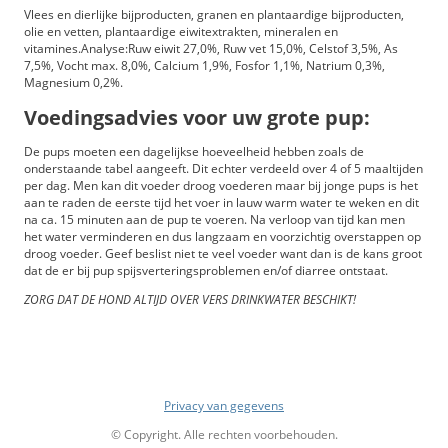
Vlees en dierlijke bijproducten, granen en plantaardige bijproducten,
olie en vetten, plantaardige eiwitextrakten, mineralen en
vitamines.Analyse:Ruw eiwit 27,0%, Ruw vet 15,0%, Celstof 3,5%, As
7,5%, Vocht max. 8,0%, Calcium 1,9%, Fosfor 1,1%, Natrium 0,3%,
Magnesium 0,2%.
Voedingsadvies voor uw grote pup:
De pups moeten een dagelijkse hoeveelheid hebben zoals de
onderstaande tabel aangeeft. Dit echter verdeeld over 4 of 5 maaltijden
per dag. Men kan dit voeder droog voederen maar bij jonge pups is het
aan te raden de eerste tijd het voer in lauw warm water te weken en dit
na ca. 15 minuten aan de pup te voeren. Na verloop van tijd kan men
het water verminderen en dus langzaam en voorzichtig overstappen op
droog voeder. Geef beslist niet te veel voeder want dan is de kans groot
dat de er bij pup spijsverteringsproblemen en/of diarree ontstaat.
ZORG DAT DE HOND ALTIJD OVER VERS DRINKWATER BESCHIKT!
Privacy van gegevens
© Copyright. Alle rechten voorbehouden.